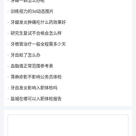
牙缺一颗怎么办呢
类疾病。因此，在某些职业中，进行职业病防治检查是必要的。
训练视力的3d动态图片
结尾
牙龈发炎肿痛吃什么药效果好
研究生复试不合格会怎么样
总之，在盐城找工作后，做好入职体检是必经之路。可以选择去
牙根管治疗一般全程需多少天
市属医院、专业体检机构以及就近社区卫生服务中心进行相关检
查。入职体检不仅可以帮助用人单位了解员工身体状况，也可以
牙齿蛀了怎么办
让自己更好地保持身体健康。同时，了解职业病防治检查也是非
血脂值正常范围参考表
常重要的。
荨麻疹影不影响公务员体检
牙齿发炎影响入职体检吗
盐城在哪可以入职体检报告