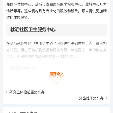
邦国际体检中心、盐城市泰和国际医学检验中心、盐城中心听力
诊所等等。这些机构具有专业化的服务和设备，可以提供更加精
准的体检服务。
就近社区卫生服务中心
在盐城就近社区卫生服务中心也可以进行基础体检，而且价格相
对较低。但由于该机构设备和服务有限，若需要进一步的检查或
诊断，则需要前往市属医院或专业体检机构。
其他相关知识
展开全文
READ MORE
入职体检通常包括一般体格检查、生化指标检查、X光检查等几
个方面，不同岗位的体检项目会略有不同。在进行体检前，应向
研究生体检超重怎么办
用人单位了解相关要求，并且提前做好相应的检查。
牙齿蛀了怎么办
除了入职体检，盐城还有职业病防治检查。职业病是由于长期接
触、吸入一些特定工作环境下的毒物、有害物质而引起疾病的一