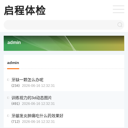
启程体检
admin
admin
牙缺一颗怎么办呢
234
2026-06-16 12:32:31
训练视力的3d动态图片
491
2026-06-16 12:32:31
牙龈发炎肿痛吃什么药效果好
712
2026-06-16 12:32:31