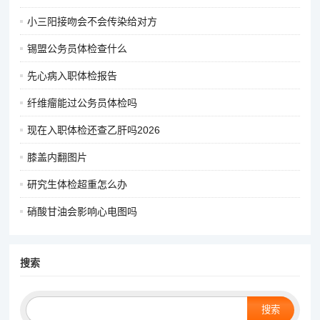
小三阳接吻会不会传染给对方
锡盟公务员体检查什么
先心病入职体检报告
纤维瘤能过公务员体检吗
现在入职体检还查乙肝吗2026
膝盖内翻图片
研究生体检超重怎么办
硝酸甘油会影响心电图吗
搜索