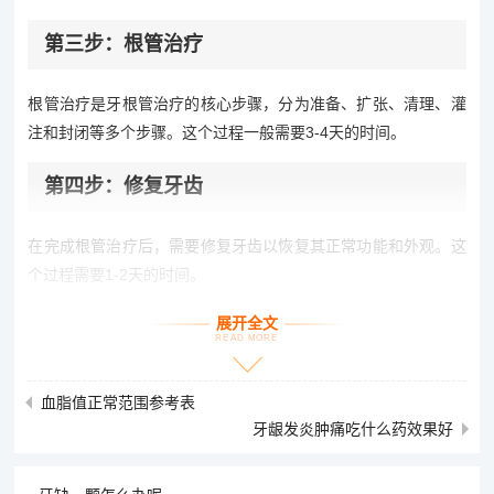
第三步：根管治疗
根管治疗是牙根管治疗的核心步骤，分为准备、扩张、清理、灌
注和封闭等多个步骤。这个过程一般需要3-4天的时间。
第四步：修复牙齿
在完成根管治疗后，需要修复牙齿以恢复其正常功能和外观。这
个过程需要1-2天的时间。
展开全文
拓展知识：牙髓炎
READ MORE
牙髓炎是指牙齿内部的髓质组织受到感染或炎症。这种情况通常
血脂值正常范围参考表
会引起牙痛、牙龈肿胀、蛀牙等问题。如果不及时治疗，可能会
牙龈发炎肿痛吃什么药效果好
导致严重的口腔疾病。