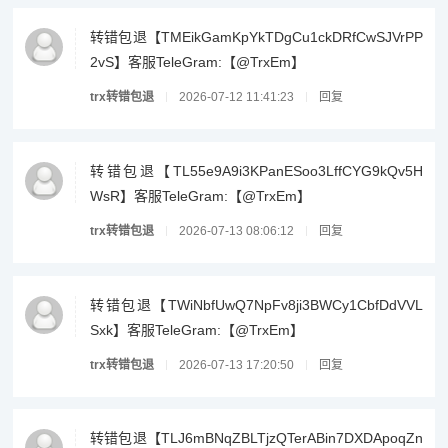
转错包退【TMEikGamKpYkTDgCu1ckDRfCwSJVrPP
2vS】客服TeleGram:【@TrxEm】
trx转错包退
2026-07-12 11:41:23
回复
转错包退【TL55e9A9i3KPanESoo3LffCYG9kQv5H
WsR】客服TeleGram:【@TrxEm】
trx转错包退
2026-07-13 08:06:12
回复
转错包退【TWiNbfUwQ7NpFv8ji3BWCy1CbfDdVVL
Sxk】客服TeleGram:【@TrxEm】
trx转错包退
2026-07-13 17:20:50
回复
转错包退【TLJ6mBNqZBLTjzQTerABin7DXDApoqZn