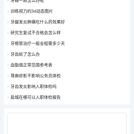
牙缺一颗怎么办呢
拓展知识：牙根管治疗与拔牙
训练视力的3d动态图片
有些人认为拔牙比牙根管治疗更简单快捷，但事实上，保留自身
牙龈发炎肿痛吃什么药效果好
的牙齿对于身体健康是非常重要的。而牙根管治疗可以帮助患者
研究生复试不合格会怎么样
挽救牙齿，避免拔牙带来的种种问题。
牙根管治疗一般全程需多少天
拓展知识：预防牙髓炎
牙齿蛀了怎么办
预防牙髓炎的方法包括定期洁牙、远离糖类食物、口腔护理得
血脂值正常范围参考表
当，以及谨慎使用口腔药物等。这些方法可以有效降低牙髓炎的
荨麻疹影不影响公务员体检
发生率。
牙齿发炎影响入职体检吗
结尾
盐城在哪可以入职体检报告
牙根管治疗一般全程需要7-10天的时间，具体时间还会受到患者
病情的影响。如果你遇到了牙髓炎等问题，千万不要轻易放弃，
及时进行治疗，才能更好地保护口腔健康。